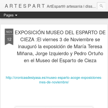
A R T E S P A R T
ArtEspart® artesania i disseny en espart
Pages
EXPOSICIÓN MUSEO DEL ESPARTO DE
NOV
CIEZA :El viernes 3 de Noviembre se
12
inauguró la exposición de María Teresa
Miñana, Jorge Izquierdo y Pedro Ortuño
en el Museo del Esparto de Cieza
http://cronicasdesiyasa.es/museo-esparto-acoge-exposiciones-
mes-de-noviembre/